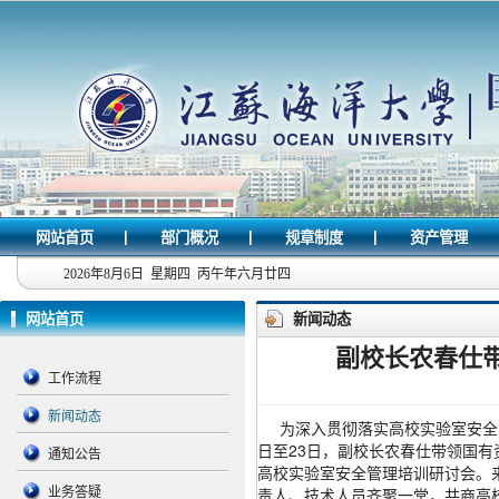
网站首页
部门概况
规章制度
资产管理
|
|
|
2026年8月6日 星期四 丙午年六月廿四
网站首页
新闻动态
副校长农春仕带
工作流程
新闻动态
为深入贯彻落实高校实验室安全管
日至23日，副校长农春仕带领国
通知公告
高校实验室安全管理培训研讨会。
责人、技术人员齐聚一堂，共商高
业务答疑